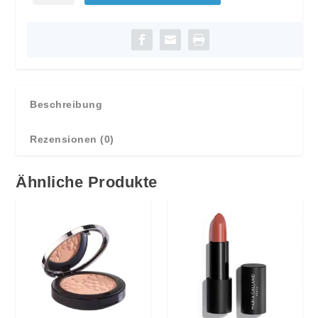
Fond
de
Teint
-
Make-
up
Beschreibung
Pinsel
Rezensionen (0)
Menge
Ähnliche Produkte