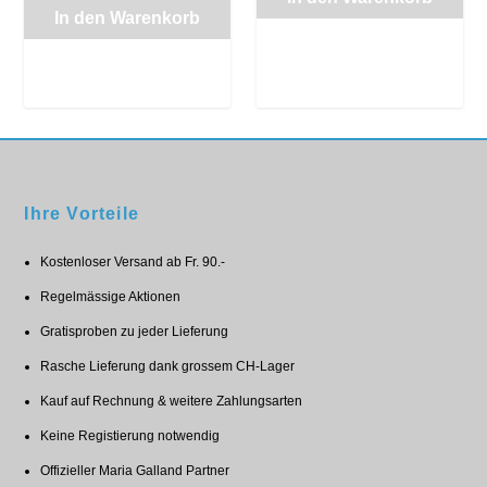
s
t
In den Warenkorb
s
t
p
u
p
u
r
e
r
e
ü
l
ü
l
n
l
n
l
g
e
g
e
l
r
l
r
i
P
Ihre Vorteile
i
P
c
r
c
r
Kostenloser Versand ab Fr. 90.-
h
e
h
e
e
i
Regelmässige Aktionen
e
i
r
s
Gratisproben zu jeder Lieferung
r
s
P
i
Rasche Lieferung dank grossem CH-Lager
P
i
r
s
r
s
Kauf auf Rechnung & weitere Zahlungsarten
e
t
e
t
Keine Registierung notwendig
i
:
i
:
s
C
Offizieller Maria Galland Partner