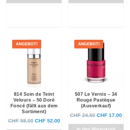
ANGEBOT!
ANGEBOT!
814 Soin de Teint
507 Le Vernis – 34
Velours – 50 Doré
Rouge Pastèque
Foncé (fällt aus dem
(Ausverkauf)
Sortiment)
U
A
CHF
24.50
CHF
17.00
U
A
CHF
58.00
CHF
52.00
r
k
r
k
In den Warenkorb