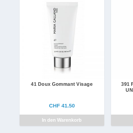
41 Doux Gommant Visage
391 F
UN
CHF
41.50
In den Warenkorb