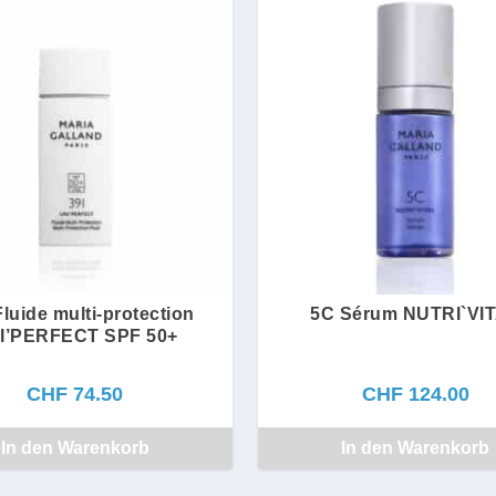
luide multi-protection
5C Sérum NUTRI`VI
I’PERFECT SPF 50+
CHF
74.50
CHF
124.00
In den Warenkorb
In den Warenkorb