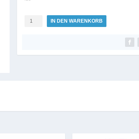
561
IN DEN WARENKORB
Lumin'Éclat
Perfecting
Cream
Menge