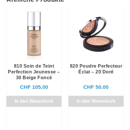
w
H
Sortiment)
a
F
r
Menge
:
4
C
0
H
.
F
0
0
4
.
5
.
810 Soin de Teint
820 Poudre Perfecteur
5
Perfection Jeunesse –
Éclat – 20 Doré
0
30 Beige Foncé
CHF
105.00
CHF
50.00
In den Warenkorb
In den Warenkorb