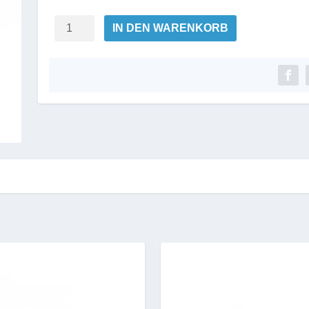
MARIA
IN DEN WARENKORB
GALLAND
-
Travelset
HYDRA'GLOBAL
Menge