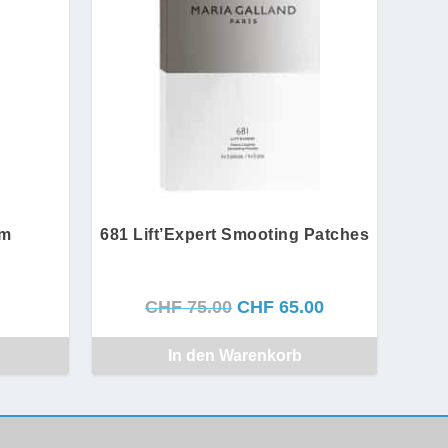
am
681 Lift’Expert Smooting Patches
U
A
CHF
75.00
CHF
65.00
r
k
In den Warenkorb
s
t
p
u
r
e
ü
l